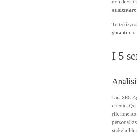
non deve tr
aumentare 
Tuttavia, no
garantire u
I 5 s
Analisi
Una SEO Age
cliente. Qu
riferimento
personaliz
stakeholder