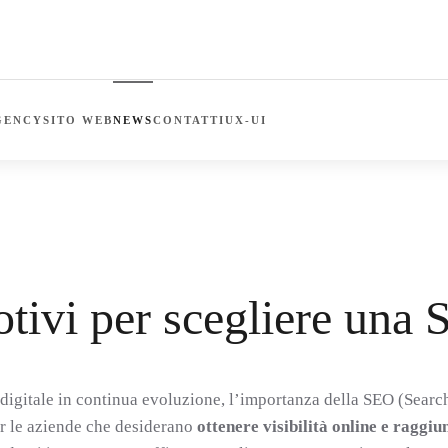
GENCY
SITO WEB
NEWS
CONTATTI
UX-UI
CEGLIERE UNA SEO AGENCY
tivi per scegliere un
igitale in continua evoluzione, l’importanza della SEO (Searc
r le aziende che desiderano
ottenere visibilità online e raggiu