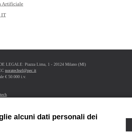
 Artificiale
 IT
- SEDE LEGALE: Piazza Lima, 1 - 20124 Milano (MI)
PEC
noratechsrl@pec.it
e € 50.000 i.v.
tech
.
lie alcuni dati personali dei