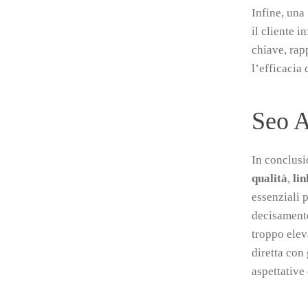
Infine, un
il cliente 
chiave, rapp
l’efficacia
Seo A
In conclusi
qualità
,
lin
essenziali 
decisamente
troppo elev
diretta con
aspettative