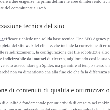
dere a due esigenze: la prima definire le aree di intervento tec
lute del committente su web.
zazione tecnica del sito
it
efficace richiede una solida base tecnica. Una SEO Agency p
mpleta del sito web
del cliente, che include la correzione di erro
le reindirizzamenti, la configurazione del file robots.txt e altr
 e indicizzabile dai motori di ricerca
, migliorando così la sua 
ve solo assecondare gli Spider, ma garantire al tempo stesso u
erché non va dimenticato che alla fine ciò che fa la differenza 
ne di contenuti di qualità e ottimizzazi
o di qualità è fondamentale per un’attività di crescita nel rank
creazione e ottimizzazione dei contenuti, assicurandosi che il sit