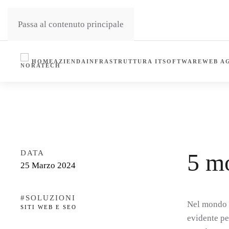
Passa al contenuto principale
HOME
AZIENDA
INFRASTRUTTURA IT
SOFTWARE
WEB A
HOME
NEWS
SITI WEB E SEO
5 MOTIVI PER S
DATA
5 mo
25 Marzo 2024
#SOLUZIONI
Nel mondo d
SITI WEB E SEO
evidente pe