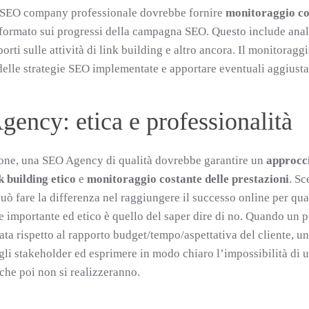
a SEO company professionale dovrebbe fornire
monitoraggio cos
informato sui progressi della campagna SEO. Questo include anali
orti sulle attività di link building e altro ancora. Il monitoragg
 delle strategie SEO implementate e apportare eventuali aggiusta
gency: etica e professionalità
one, una SEO Agency di qualità dovrebbe garantire un
approcc
k building etico
e
monitoraggio costante delle prestazioni
. S
può fare la differenza nel raggiungere il successo online per qu
 importante ed etico è quello del saper dire di no. Quando un pr
ata rispetto al rapporto budget/tempo/aspettativa del cliente, 
 gli stakeholder ed esprimere in modo chiaro l’impossibilità di u
 che poi non si realizzeranno.