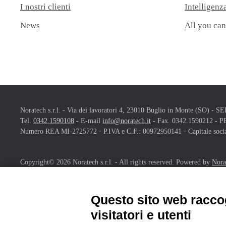
I nostri clienti
Intelligenza
News
All you can
Noratech s.r.l. - Via dei lavoratori 4, 23010 Buglio in Monte (SO) 
Tel.
0342.1590108
- E-mail
info@noratech.it
- Fax. 0342.1590212 - 
Numero REA MI-2725772 - P.IVA e C.F.: 00972950141 - Capitale social
Copyright©
2026
Noratech s.r.l. - All rights reserved. Powered by
Nora
Questo sito web raccog
visitatori e utenti
NORATECH IN FIERA