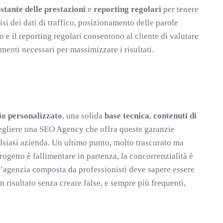
tante delle prestazioni
e
reporting regolari
per tenere
si dei dati di traffico, posizionamento delle parole
io e il reporting regolari consentono al cliente di valutare
menti necessari per massimizzare i risultati.
io personalizzato
, una solida
base tecnica
,
contenuti di
cegliere una SEO Agency che offra queste garanzie
alsiasi azienda. Un ultimo punto, molto trascurato ma
ogetto è fallimentare in partenza, la concorrenzialità è
un’agenzia composta da professionisti deve sapere essere
n risultato senza creare false, e sempre più frequenti,