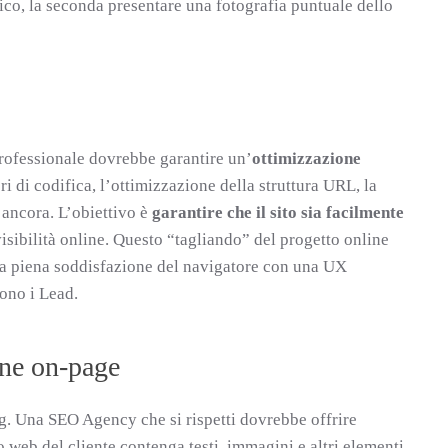
nico, la seconda presentare una fotografia puntuale dello
rofessionale dovrebbe garantire un’
ottimizzazione
ri di codifica, l’ottimizzazione della struttura URL, la
o ancora. L’obiettivo è
garantire che il sito sia facilmente
visibilità online. Questo “tagliando” del progetto online
na piena soddisfazione del navigatore con una UX
sono i Lead.
one on-page
ing. Una SEO Agency che si rispetti dovrebbe offrire
o web del cliente contenga testi, immagini e altri elementi