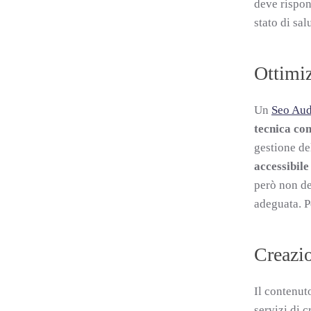
deve rispon
stato di sa
Ottimiz
Un
Seo Aud
tecnica co
gestione del
accessibile
però non de
adeguata. P
Creazio
Il contenut
servizi di 