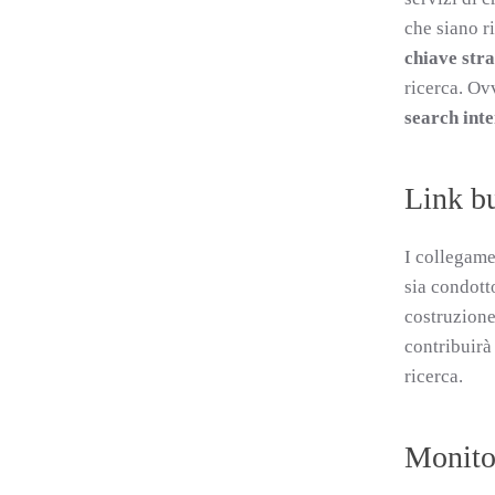
che siano r
chiave str
ricerca. Ov
search inte
Link bu
I collegamen
sia condott
costruzione 
contribuirà 
ricerca.
Monitor