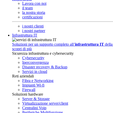
Lavora con noi
il team
la nostra storia
certificazioni
i nostri clienti
i nostri partner
Infrastruttura IT
Soluzioni per un supporto completo all’
infrastruttura IT
della
scopri di più
Sicurezza infrastruttura e cybersecurity
Cybersecurity
Iperconvergenza
Disaster recovery & Backup
Servizi in cloud
Reti aziendali
Fibra e Networking
Impianti Wi-fi
Firewall
Soluzioni hardware
Server & Storage
Virtualizzazione server/client
Centralini Voip
Periferiche Multifunzione