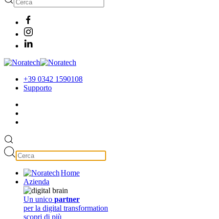
+39 0342 1590108
Supporto
Home
Azienda
Un unico
partner
per la digital transformation
scopri di più