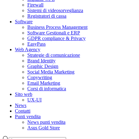
Firewall
Sistemi di videosorveglianza
Registratori di cassa
Software
Business Process Management
Software Gestionali e ERP
GDPR compliance & Privacy
EasyPass
Web Agency
Strategie di comunicazione
Brand Identity
Graphic Design
Social Media Marketing
Copywriting
Email Marketing
Corsi di informatica
Sito web
UX-UI
News
Contatti
Punti vendita
News punti vendita
Asus Gold Store