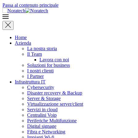
Passa al contenuto principale
Home
Azienda
La nostra storia
Il Team
Lavora con noi
Soluzioni for business
I nostri clienti
I Partner
Infrastruttura IT
Cybersecurity
Disaster recovery & Backup
Server & Storage
Virtualizzazione server/client
Servizi in cloud
Centralini Voip
Periferiche Multifunzione
Digital signage
Fibra e Networking
Impianti Wi-fi