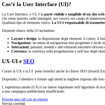
Cos’è la User Interface (UI)?
La User Interface, o UI, è la
parte visibile e tangibile di un sito web
che viene inserito, nelle immagini, nei cursori, nei campi di immissione
Qualsiasi tipo di elemento visivo
.
La UI è responsabile di trasmette
Elementi chiave della UI includono:
Layout e design
: la disposizione degli elementi, il colore, il f
Navigazione
: un menu di navigazione ben progettato e facile da
Interazioni
: pulsanti, moduli e altri elementi interattivi devono e
Coerenza
: la coerenza nella progettazione e nell’uso degli eleme
UX-UI e
SEO
Curare la UX e la UI porta benefici anche in chiave SEO (Search En
Dopotutto, l’obiettivo è fornire agli utenti la migliore risposta alle l
L’esperienza utente (UX) è un fattore importante nell’algoritmo di r
a una campagna pubblicitaria insufficiente.
Prenota una call con un esperto
Servizi correlati