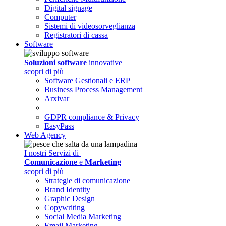
Digital signage
Computer
Sistemi di videosorveglianza
Registratori di cassa
Software
Soluzioni software
innovative
scopri di più
Software Gestionali e ERP
Business Process Management
Arxivar
GDPR compliance & Privacy
EasyPass
Web Agency
I nostri Servizi di
Comunicazione
e
Marketing
scopri di più
Strategie di comunicazione
Brand Identity
Graphic Design
Copywriting
Social Media Marketing
Email Marketing