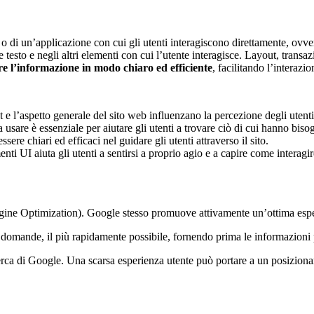
o di un’applicazione con cui gli utenti interagiscono direttamente, ovver
 testo e negli altri elementi con cui l’utente interagisce. Layout, transa
re l’informazione in modo chiaro ed efficiente
, facilitando l’interazio
ont e l’aspetto generale del sito web influenzano la percezione degli utenti 
 usare è essenziale per aiutare gli utenti a trovare ciò di cui hanno biso
ssere chiari ed efficaci nel guidare gli utenti attraverso il sito.
nti UI aiuta gli utenti a sentirsi a proprio agio e a capire come interagire
gine Optimization).
Google stesso promuove attivamente un’ottima esperie
oro domande, il più rapidamente possibile, fornendo prima le informazioni 
icerca di Google. Una scarsa esperienza utente può portare a un posizio