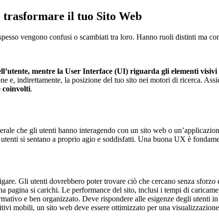
 trasformare il tuo Sito Web
esso vengono confusi o scambiati tra loro. Hanno ruoli distinti ma comp
utente, mentre la User Interface (UI) riguarda gli elementi visivi e
one e, indirettamente, la posizione del tuo sito nei motori di ricerca. As
e coinvolti
.
nerale che gli utenti hanno interagendo con un sito web o un’applicazio
i utenti si sentano a proprio agio e soddisfatti. Una buona UX è fondamen
vigare. Gli utenti dovrebbero poter trovare ciò che cercano senza sforzo 
a pagina si carichi. Le performance del sito, inclusi i tempi di caricam
formativo e ben organizzato. Deve rispondere alle esigenze degli utenti i
itivi mobili, un sito web deve essere ottimizzato per una visualizzazione