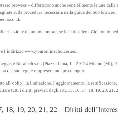
stesso browser – differiscono anche sensibilmente le une dalle
gliate sulla procedura necessaria nella guida del Suo browser. 
pedia.co.uk.
alla ricezione di annunci mirati, se lo si desidera. Ciò non imp
are l’indirizzo www.youronlinechoices.eu/.
lla Legge, è Noratech s.r.l. (Piazza Lima, 1 – 20124 Milano (MI), 
ona del suo legale rappresentante pro tempore.
itto all’oblio), la limitazione, l’aggiornamento, la rettificazione,
re tutti i diritti previsti dagli artt. 15, 16, 17, 18, 19, 20, 21
 18, 19, 20, 21, 22 – Diritti dell’Intere