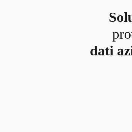
Sol
pro
dati
az