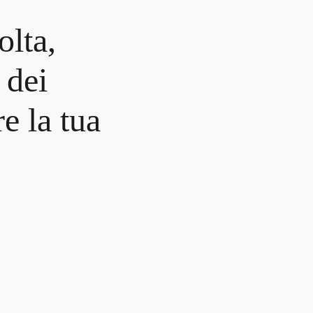
olta,
e
dei
e la tua