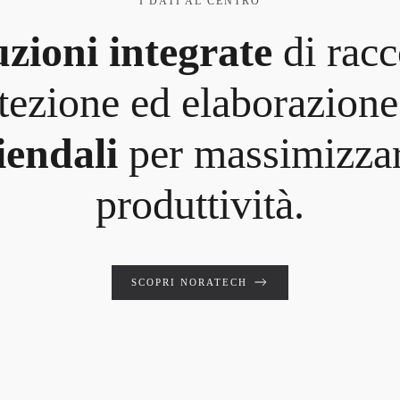
I DATI AL CENTRO
uzioni integrate
di racc
tezione ed elaborazion
iendali
per massimizzar
produttività.
SCOPRI NORATECH