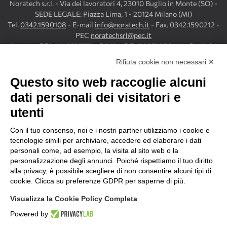
Noratech s.r.l. - Via dei lavoratori 4, 23010 Buglio in Monte (SO) -
SEDE LEGALE: Piazza Lima, 1 - 20124 Milano (MI)
Tel.
0342.1590108
- E-mail
info@noratech.it
- Fax. 0342.1590212 -
PEC
noratechsrl@pec.it
Numero REA MI-2725772 - P.IVA e C.F.: 00972950141 - Capitale
sociale € 50.000 i.v.
Rifiuta cookie non necessari ✕
Copyright©
2026
Noratech s.r.l. - All rights reserved. Powered by
Questo sito web raccoglie alcuni
Noratech
.
dati personali dei visitatori e
utenti
Con il tuo consenso, noi e i nostri partner utilizziamo i cookie e
tecnologie simili per archiviare, accedere ed elaborare i dati
NORATECH IN FIERA
personali come, ad esempio, la visita al sito web o la
Contributi per la partecipazione delle MPMI alle fiere
personalizzazione degli annunci. Poiché rispettiamo il tuo diritto
internazionali in Lombardia Finanziato dal Programma regionale a
alla privacy, è possibile scegliere di non consentire alcuni tipi di
valere sul Fondo Europeo di Sviluppo Regionale 2021/2027 di
cookie. Clicca su preferenze GDPR per saperne di più.
Regione Lombardia.
Visualizza la Cookie Policy Completa
Powered by
PRIVACY
COOKIE POLICY
PREFERENZE GDPR