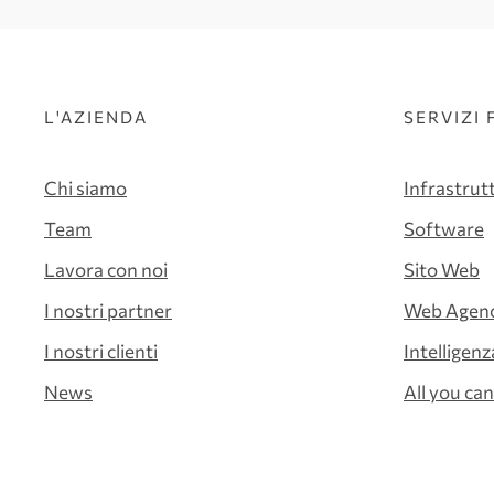
L'AZIENDA
SERVIZI 
Chi siamo
Infrastrut
Team
Software
Lavora con noi
Sito Web
I nostri partner
Web Agen
I nostri clienti
Intelligenz
News
All you can