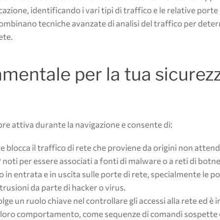
azione, identificando i vari tipi di traffico e le relative porte 
combinano tecniche avanzate di analisi del traffico per dete
ete.
amentale per la tua sicurez
pre attiva durante la navigazione e consente di:
ca e blocca il traffico di rete che proviene da origini non attendi
noti per essere associati a fonti di malware o a reti di botne
ico in entrata e in uscita sulle porte di rete, specialmente le p
trusioni da parte di hacker o virus.
svolge un ruolo chiave nel controllare gli accessi alla rete ed è 
are il loro comportamento, come sequenze di comandi sospette