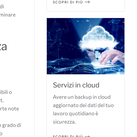
SCOPRI DI PIÙ
di
rminare
za
Servizi in cloud
bili o
Avere un backup in cloud
t.
aggiornato dei dati del tuo
orte note
lavoro quotidiano è
sicurezza.
in grado di
 o
SCOPRI DI PIÙ