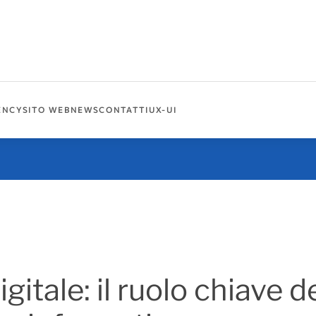
ENCY
SITO WEB
NEWS
CONTATTI
UX-UI
gitale: il ruolo chiave d