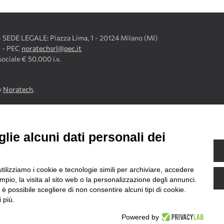
) - SEDE LEGALE: Piazza Lima, 1 - 20124 Milano (MI)
2 - PEC
noratechsrl@pec.it
ciale € 50.000 i.v.
y
Noratech
.
lie alcuni dati personali dei
ionali in Lombardia Finanziato dal Programma regionale a valere sul Fon
utilizziamo i cookie e tecnologie simili per archiviare, accedere
pio, la visita al sito web o la personalizzazione degli annunci.
, è possibile scegliere di non consentire alcuni tipi di cookie.
 più.
Powered by
UALITÀ
ACCESSIBILITÀ
DIRITTO DI RECESSO
CONDIZIONI FIDELITY