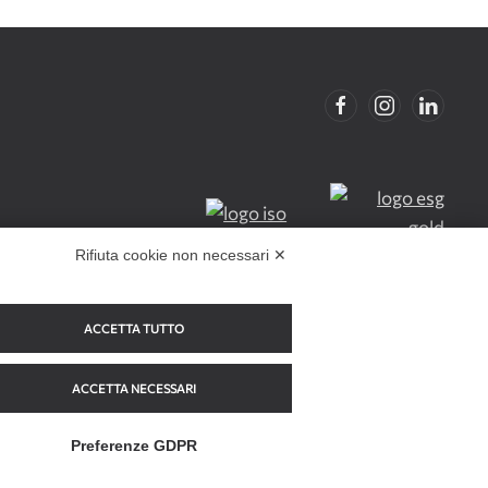
Rifiuta cookie non necessari ✕
ACCETTA TUTTO
do Europeo di Sviluppo Regionale 2021/2027 di Regione
ACCETTA NECESSARI
Preferenze GDPR
MAPPA DEL SITO
Chatta con Viktor