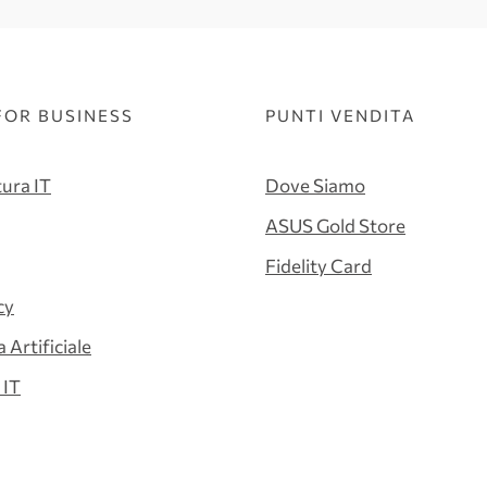
FOR BUSINESS
PUNTI VENDITA
tura IT
Dove Siamo
ASUS Gold Store
Fidelity Card
cy
a Artificiale
 IT