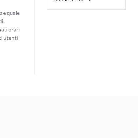
to e quale
di
ati orari
ci utenti