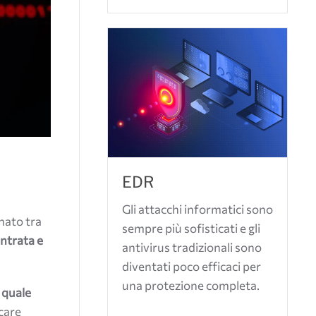
EDR
Gli attacchi informatici sono
nato tra
sempre più sofisticati e gli
 entrata e
antivirus tradizionali sono
diventati poco efficaci per
una protezione completa.
o
quale
icare