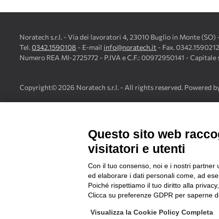
Noratech s.r.l. - Via dei lavoratori 4, 23010 Buglio in Monte (SO
Tel.
0342.1590108
- E-mail
info@noratech.it
- Fax. 0342.159021
Numero REA MI-2725772 - P.IVA e C.F.: 00972950141 - Capitale so
Copyright©
2026
Noratech s.r.l. - All rights reserved. Powered b
Questo sito web raccog
NORATECH IN FIERA
visitatori e utenti
Contributi per la partecipazione delle MPMI alle fiere internaz
Lombardia.
Con il tuo consenso, noi e i nostri partner 
ed elaborare i dati personali come, ad esem
Poiché rispettiamo il tuo diritto alla privacy
Clicca su preferenze GDPR per saperne di
Visualizza la Cookie Policy Completa
PRIVACY
COOKIE POLICY
PREFERENZE GDPR
POLITICA Q