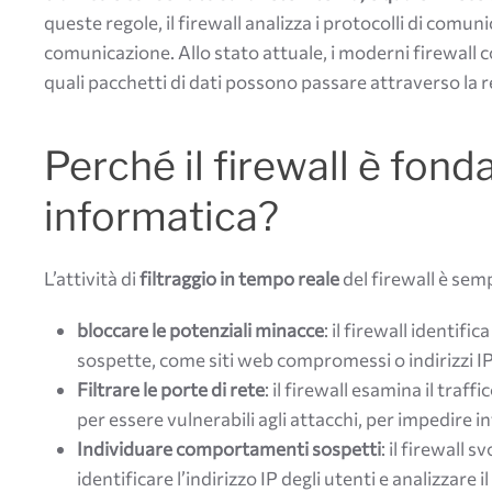
queste regole, il firewall analizza i protocolli di comunic
comunicazione. Allo stato attuale, i moderni firewall 
quali pacchetti di dati possono passare attraverso la r
Perché il firewall è fond
informatica?
L’attività di
filtraggio in tempo reale
del firewall è sem
bloccare le potenziali minacce
: il firewall identifi
sospette, come siti web compromessi o indirizzi IP 
Filtrare le porte di rete
: il firewall esamina il traff
per essere vulnerabili agli attacchi, per impedire in
Individuare comportamenti sospetti
: il firewall 
identificare l’indirizzo IP degli utenti e analizz