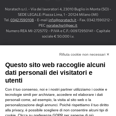
Noratech s.r.l. - Via dei lavoratori 4, 23010 Buglio in Monte (SO) -
SEDE LEGALE: Piazza Lima, 1 - 20124 Milano (MI)
Tel.
0342.1590108
- E-mail
info@noratech.it
- Fax. 0342.1590212 -
PEC
noratechsrl@pec.it
Numero REA MI-2725772 - P.IVA e C.F.: 00972950141 - Capitale
sociale € 50.000 i.v.
Copyright©
2026
Noratech s.r.l. - All rights reserved. Powered by
Noratech
.
Rifiuta cookie non necessari ✕
Questo sito web raccoglie alcuni
dati personali dei visitatori e
utenti
Con il tuo consenso, noi e i nostri partner utilizziamo i cookie e
tecnologie simili per archiviare, accedere ed elaborare i dati
NORATECH IN FIERA
personali come, ad esempio, la visita al sito web o la
Contributi per la partecipazione delle MPMI alle fiere
personalizzazione degli annunci. Poiché rispettiamo il tuo diritto
internazionali in Lombardia Finanziato dal Programma regionale a
alla privacy, è possibile scegliere di non consentire alcuni tipi di
valere sul Fondo Europeo di Sviluppo Regionale 2021/2027 di
cookie. Clicca su preferenze GDPR per saperne di più.