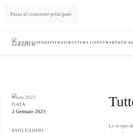
Passa al contenuto principale
HOME
AZIENDA
INFRASTRUTTURA IT
SOFTWARE
WEB A
HOME
NEWS
SITI WEB E SEO
TUTTO QUELLO C
Tutt
DATA
2 Gennaio 2023
Lo scopo de
#SOLUZIONI