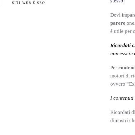
stesso
!
SITI WEB E SEO
Devi impar
parere
ones
è utile per 
Ricordati c
non essere 
Per
contenu
motori di r
ovvero “Exp
I contenuti
Ricordati d
dimostri che