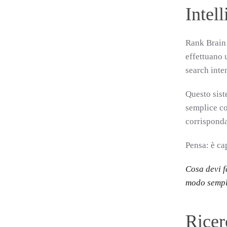
Intell
Rank Brain 
effettuano 
search inten
Questo sist
semplice co
corrisponda
Pensa: è ca
Cosa devi f
modo sempli
Ricer