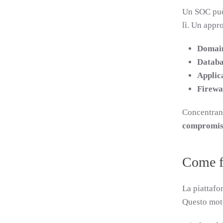
Un SOC può 
lì. Un appr
Domain
Databa
Applic
Firewa
Concentrand
compromis
Come f
La piattafo
Questo mot