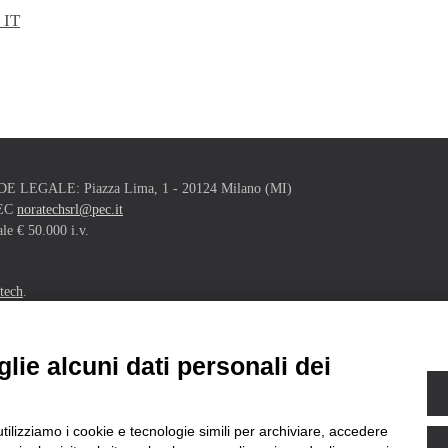
 IT
- SEDE LEGALE: Piazza Lima, 1 - 20124 Milano (MI)
PEC
noratechsrl@pec.it
e € 50.000 i.v.
tech
.
lie alcuni dati personali dei
 in Lombardia Finanziato dal Programma regionale a valere sul Fondo Europeo 
utilizziamo i cookie e tecnologie simili per archiviare, accedere