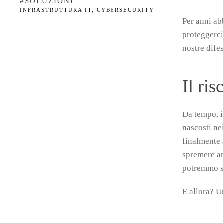
#SOLUZIONI
INFRASTRUTTURA IT, CYBERSECURITY
Per anni ab
proteggerci
nostre difes
Il ris
Da tempo, i
nascosti ne
finalmente a
spremere an
potremmo s
E allora? 