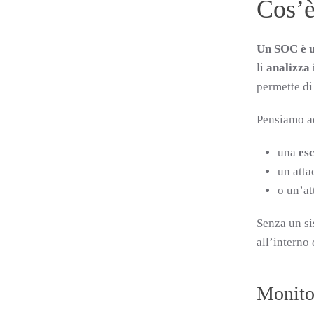
Cos’è
Un SOC è u
li
analizza 
permette di
Pensiamo a
una
esc
un att
o un’a
Senza un si
all’interno
Monito