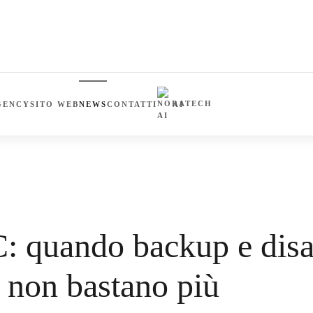
GENCY
SITO WEB
NEWS
CONTATTI
AI
O BACKUP E DISASTER RECOVERY, DA SOLI, NON BASTANO PIÙ
 quando backup e disas
, non bastano più