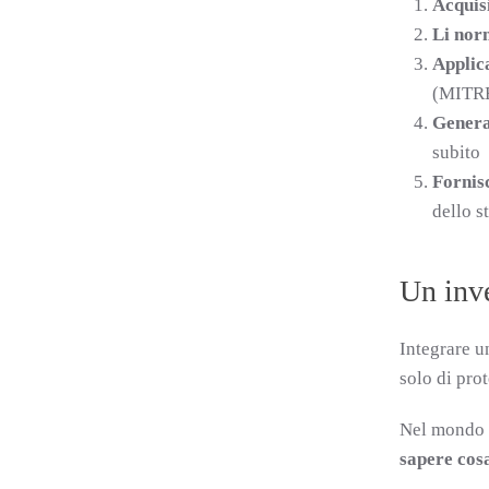
Acquisi
Li nor
Applic
(MITRE
Genera
subito
Fornis
dello s
Un inve
Integrare u
solo di prot
Nel mondo a
sapere cosa