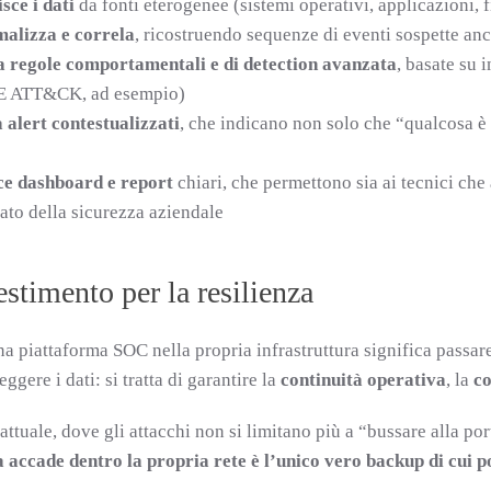
sce i dati
da fonti eterogenee (sistemi operativi, applicazioni, f
malizza e correla
, ricostruendo sequenze di eventi sospette anc
a regole comportamentali e di detection avanzata
, basate su 
 ATT&CK, ad esempio)
 alert contestualizzati
, che indicano non solo che “qualcosa è
ce dashboard e report
chiari, che permettono sia ai tecnici ch
tato della sicurezza aziendale
stimento per la resilienza
na piattaforma SOC nella propria infrastruttura significa passa
eggere i dati: si tratta di garantire la
continuità operativa
, la
c
ttuale, dove gli attacchi non si limitano più a “bussare alla po
 accade dentro la propria rete è l’unico vero backup di cui p