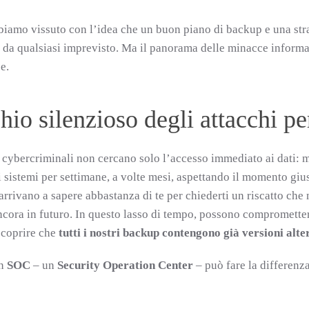
biamo vissuto con l’idea che un buon piano di backup e una strat
 da qualsiasi imprevisto. Ma il panorama delle minacce inform
e.
chio silenzioso degli attacchi pe
 cybercriminali non cercano solo l’accesso immediato ai dati: m
i sistemi per settimane, a volte mesi, aspettando il momento giu
rrivano a sapere abbastanza di te per chiederti un riscatto che no
cora in futuro. In questo lasso di tempo, possono comprometter
coprire che
tutti i nostri backup contengono già versioni alter
Un
SOC
– un
Security Operation Center
– può fare la differenza