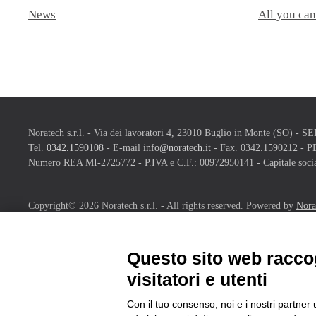
News
All you can
Noratech s.r.l. - Via dei lavoratori 4, 23010 Buglio in Monte (SO) 
Tel.
0342.1590108
- E-mail
info@noratech.it
- Fax. 0342.1590212 - 
Numero REA MI-2725772 - P.IVA e C.F.: 00972950141 - Capitale social
Copyright©
2026
Noratech s.r.l. - All rights reserved. Powered by
Nora
Questo sito web raccog
visitatori e utenti
NORATECH IN FIERA
Contributi per la partecipazione delle MPMI alle fiere internazionali
Con il tuo consenso, noi e i nostri partner 