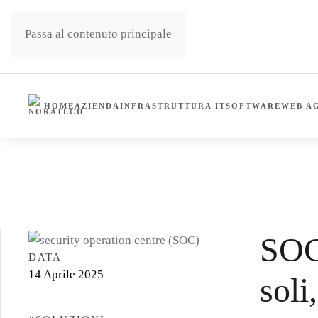
Passa al contenuto principale
HOME
AZIENDA
INFRASTRUTTURA IT
SOFTWARE
WEB A
HOME
NEWS
INFRASTRUTTURA IT
SOC: QUAND
SOC:
DATA
14 Aprile 2025
soli