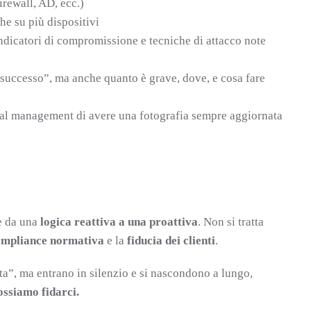
irewall, AD, ecc.)
he su più dispositivi
indicatori di compromissione e tecniche di attacco note
 successo”, ma anche quanto è grave, dove, e cosa fare
e al management di avere una fotografia sempre aggiornata
re da una
logica reattiva a una proattiva
. Non si tratta
ompliance normativa
e la
fiducia dei clienti
.
rta”, ma entrano in silenzio e si nascondono a lungo,
ossiamo fidarci.