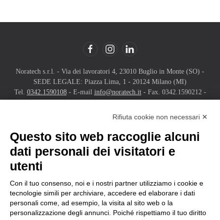
Noratech s.r.l. - Via dei lavoratori 4, 23010 Buglio in Monte (SO) -
SEDE LEGALE: Piazza Lima, 1 - 20124 Milano (MI)
Tel.
0342.1590108
- E-mail
info@noratech.it
- Fax. 0342.1590212 -
PEC
noratechsrl@pec.it
Numero REA MI-2725772 - P.IVA e C.F.: 00972950141 - Capitale
Rifiuta cookie non necessari ✕
sociale € 50.000 i.v.
Questo sito web raccoglie alcuni
Copyright©
2026
Noratech s.r.l. - All rights reserved. Powered by
dati personali dei visitatori e
Noratech
.
utenti
Con il tuo consenso, noi e i nostri partner utilizziamo i cookie e
tecnologie simili per archiviare, accedere ed elaborare i dati
personali come, ad esempio, la visita al sito web o la
NORATECH IN FIERA
personalizzazione degli annunci. Poiché rispettiamo il tuo diritto
Contributi per la partecipazione delle MPMI alle fiere internazionali in